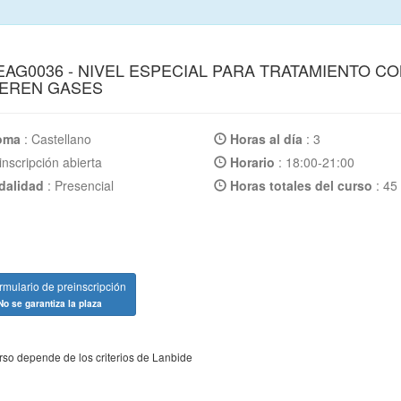
AG0036 - NIVEL ESPECIAL PARA TRATAMIENTO 
EREN GASES
ioma
: Castellano
Horas al día
: 3
nscripción abierta
Horario
: 18:00-21:00
alidad
: Presencial
Horas totales del curso
: 45
mulario de preinscripción
No se garantiza la plaza
rso depende de los criterios de Lanbide