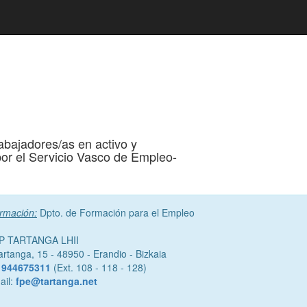
abajadores/as en activo y
r el Servicio Vasco de Empleo-
ormación:
Dpto. de Formación para el Empleo
P TARTANGA LHII
artanga, 15 - 48950 - Erandio - Bizkaia
.
944675311
(Ext. 108 - 118 - 128)
ail:
fpe@tartanga.net