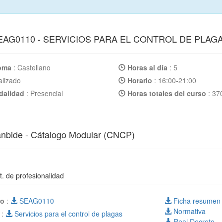
AG0110 - SERVICIOS PARA EL CONTROL DE PLAG
ioma
: Castellano
Horas al día
: 5
alizado
Horario
: 16:00-21:00
alidad
: Presencial
Horas totales del curso
: 37
nbide - Cátalogo Modular (CNCP)
. de profesionalidad
go
:
SEAG0110
Ficha resumen
Normativa
o
:
Servicios para el control de plagas
Real Decreto