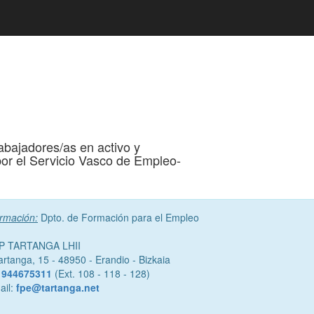
abajadores/as en activo y
r el Servicio Vasco de Empleo-
ormación:
Dpto. de Formación para el Empleo
P TARTANGA LHII
artanga, 15 - 48950 - Erandio - Bizkaia
.
944675311
(Ext. 108 - 118 - 128)
ail:
fpe@tartanga.net